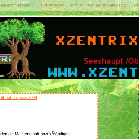
ine Informationen
Die Veranstalter
Anfahrt
Wer hat sich angesagt?
Di
aft auf der XzX 2008
unden die Meisterschaft anzukÃ¼ndigen: