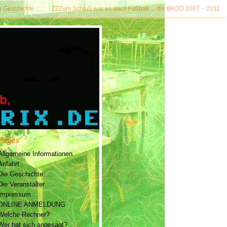
e Geschichte….
ZZZum Schluß war es doch Fußball …die BKOO 2007 – 2011
Pages
Allgemeine Informationen
Anfahrt
Die Geschichte….
Die Veranstalter
Impressum
ONLINE ANMELDUNG
Welche Rechner?
Wer hat sich angesagt?