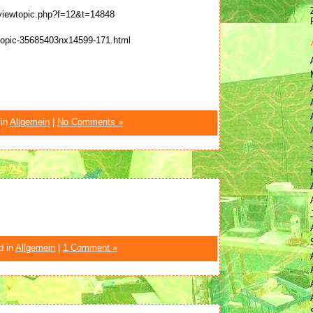
/viewtopic.php?f=12&t=14848
ftopic-35685403nx14599-171.html
 in
Allgemein
|
No Comments »
d in
Allgemein
|
1 Comment »