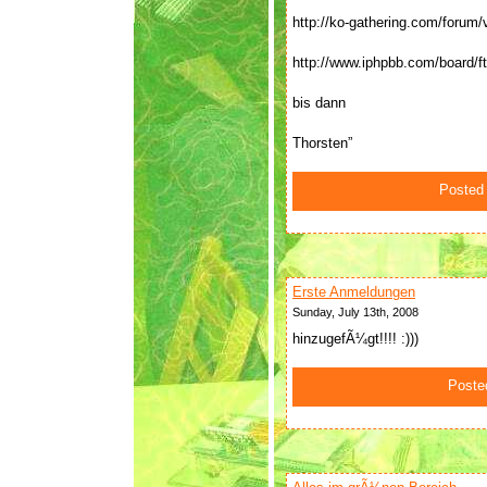
http://ko-gathering.com/forum
http://www.iphpbb.com/board/
bis dann
Thorsten”
Posted
Erste Anmeldungen
Sunday, July 13th, 2008
hinzugefÃ¼gt!!!! :)))
Poste