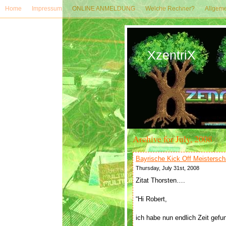
Home
Impressum
ONLINE ANMELDUNG
Welche Rechner?
Allgeme
XzentriX
Archive for July, 2008
Bayrische Kick Off Meistersch
Thursday, July 31st, 2008
Zitat Thorsten….
“Hi Robert,
ich habe nun endlich Zeit gef