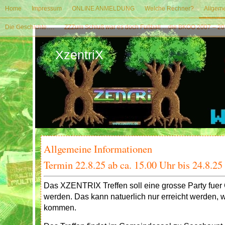
Home
Impressum
ONLINE ANMELDUNG
Welche Rechner?
Allgeme
Die Geschichte….
ZZZum Schluß war es doch Fußball …die BKOO 2007 – 20
XzentriX
Allgemeine Informationen
Termin 22.8.25 ab ca. 15.00 Uhr bis 24.8.25
Das XZENTRIX Treffen soll eine grosse Party fue
werden. Das kann natuerlich nur erreicht werden, 
kommen.