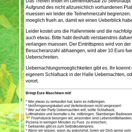
Das Treffen findet im Gemeindesaal zu Seeshaupt s
Aufgrund des nicht allzureichlich vorhandenen Pl
muessen wir leider die Teilnehmerzahl begrenzen.
moeglich frueh an, damit wir einen Ueberblick ha
Leider kostet uns die Hallenmiete und die nachfo
auch etwas. Bitte habt deshalb verstaendnis dafuer,
verlangen muessen. Der Eintrittspreis wird von de
Besucheranzahl abhaengen, wird aber 10 Euro fuer
Ueberschreiten.
Uebernachtungsmoeglichkeiten gibt es. Ihr koennt 
eigenem Schlafsack in der Halle Uebernachten, od
vorort.
Bringt Eure Maschinen mit!
* Wer etwas zu verkaufen hat, kann es mitbringen.
* VerlÃ¤ngerungskabel und Verteilerdosen nicht vergessen!
* Wer auf der Party Uebernachten will, sollte Schlafsack,
Luftmatratze und Isomatte o.Ae. mitbringen; Starnberger Badewan
* Fruehstueck besorgen wir, ansonsten sind Lebensmittellaeden,
Pizzeria in wenigen Minuten zu Fuss zu erreichen;
* Getraenke gibt es zum Selbstkostenpreis.
* Wenn wir wissen, wann du ankommst, holen wir Dich gerne vom