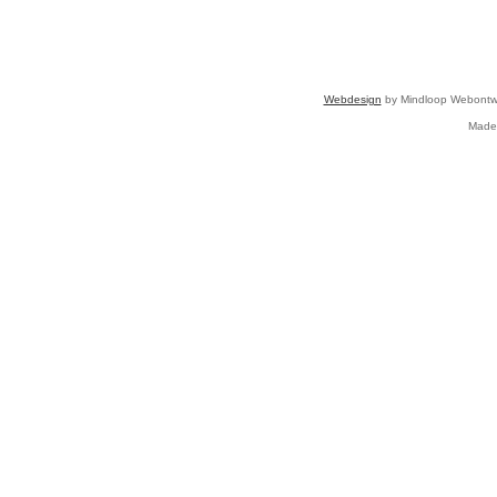
Webdesign
by Mindloop Webontwi
Made 