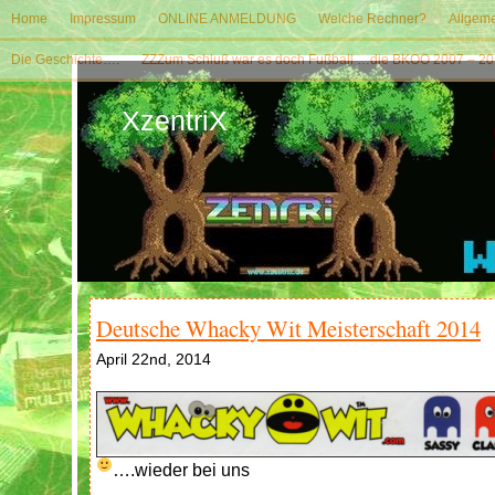
Home
Impressum
ONLINE ANMELDUNG
Welche Rechner?
Allgeme
Die Geschichte….
ZZZum Schluß war es doch Fußball …die BKOO 2007 – 20
XzentriX
Deutsche Whacky Wit Meisterschaft 2014
April 22nd, 2014
….wieder bei uns