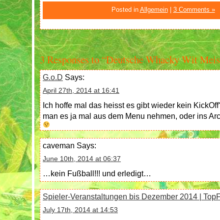
Posted in
Allgemein
|
3 Comments »
3 Responses to “Deutsche Whacky Wit Meist
G.o.D
Says:
April 27th, 2014 at 16:41
Ich hoffe mal das heisst es gibt wieder kein KickOff
man es ja mal aus dem Menu nehmen, oder ins Arc
caveman
Says:
June 10th, 2014 at 06:37
…kein Fußball!!! und erledigt…
Spieler-Veranstaltungen bis Dezember 2014 | Top
July 17th, 2014 at 14:53