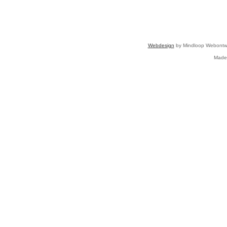
Webdesign
by Mindloop Webontwi
Made 