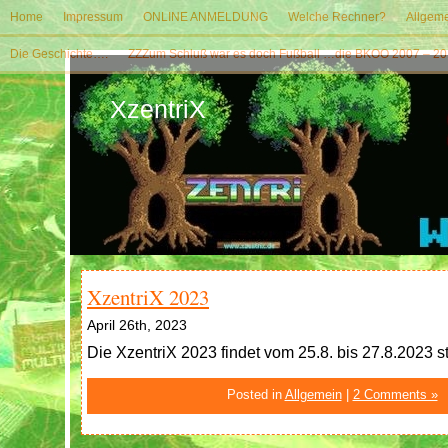
Home
Impressum
ONLINE ANMELDUNG
Welche Rechner?
Allgeme
Die Geschichte….
ZZZum Schluß war es doch Fußball …die BKOO 2007 – 20
XzentriX
XzentriX 2023
April 26th, 2023
Die XzentriX 2023 findet vom 25.8. bis 27.8.2023 st
Posted in
Allgemein
|
2 Comments »