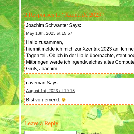
2 Responses to “XzentriX 2023”
Joachim Schwanter
Says:
May 13th, 2023 at 15:57
Hallo zusammen,
hiermit melde ich mich zur Xzentrix 2023 an. Ich n
Tagen teil. Ob ich in der Halle übernachte, steht noc
Mitbringen werde ich irgendwelches altes Compu
Gruß, Joachim
caveman
Says:
August 1st, 2023 at 19:15
Bist vorgemerkt.
Leave a Reply
Name (required)