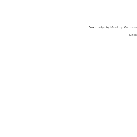
Webdesign
by Mindloop Webontwi
Made 